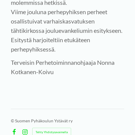
molemmissa hetkissä.
Viime jouluna perhepyhiksen perheet
osallistuivat varhaiskasvatuksen
tähtikirkossa jouluevankeliumin esitykseen.
Esitystä harjoiteltiin etukäteen
perhepyhiksessä.
Terveisin Perhetoiminnanohjaaja Nonna
Kotkanen-Koivu
©
Suomen Pyhäkoulun Ystävät ry
Tehty Yhdistysavaimella