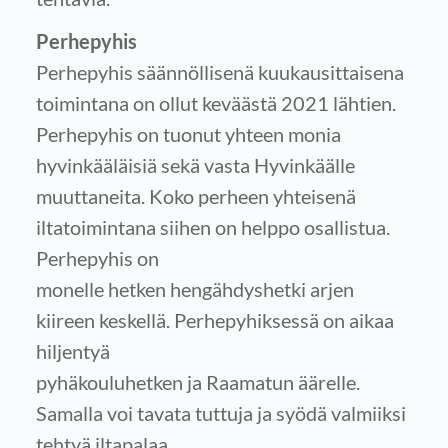
Perhepyhis
Perhepyhis säännöllisenä kuukausittaisena
toimintana on ollut keväästä 2021 lähtien.
Perhepyhis on tuonut yhteen monia
hyvinkääläisiä sekä vasta Hyvinkäälle
muuttaneita. Koko perheen yhteisenä
iltatoimintana siihen on helppo osallistua.
Perhepyhis on
monelle hetken hengähdyshetki arjen
kiireen keskellä. Perhepyhiksessä on aikaa
hiljentyä
pyhäkouluhetken ja Raamatun äärelle.
Samalla voi tavata tuttuja ja syödä valmiiksi
tehtyä iltapalaa.