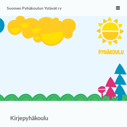
Siirry
Suomen Pyhäkoulun Ystävät ry
Vali
sivun
sisältöön
Kirjepyhäkoulu