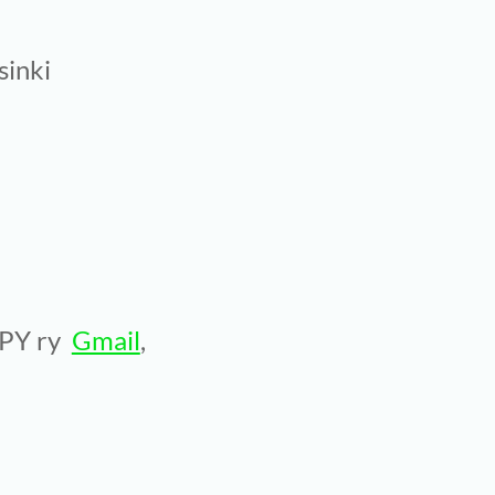
sinki
SPY ry
Gmail
,