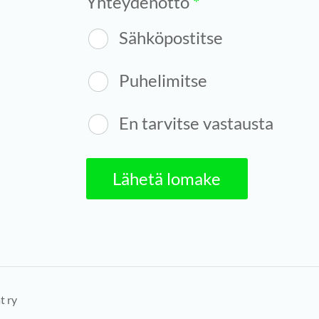
Yhteydenotto
*
Sähköpostitse
Puhelimitse
En tarvitse vastausta
Lähetä lomake
t ry