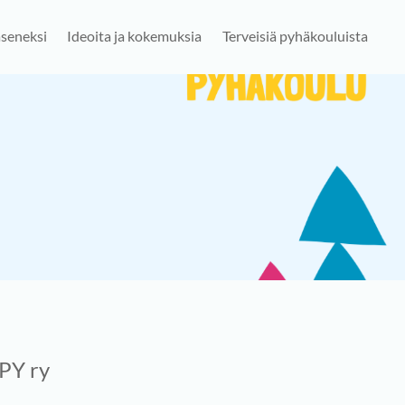
jäseneksi
Ideoita ja kokemuksia
Terveisiä pyhäkouluista
PY ry