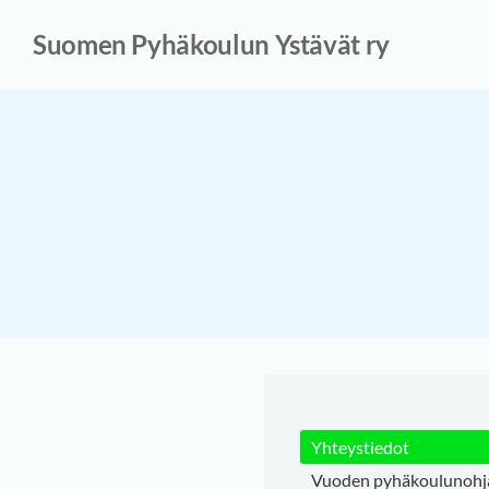
Siirry
Suomen Pyhäkoulun Ystävät ry
sivun
sisältöön
Yhteystiedot
Vuoden pyhäkoulunohj