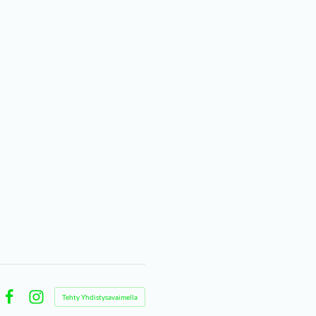
Tehty Yhdistysavaimella
Facebook
Instagram