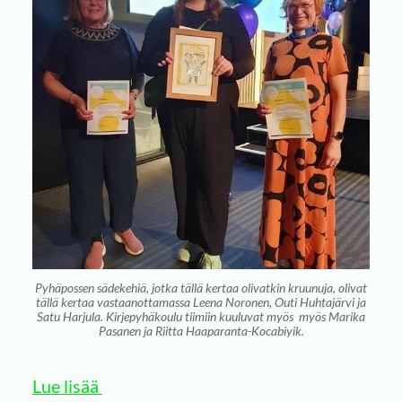
Pyhäpossen sädekehiä, jotka tällä kertaa olivatkin kruunuja, olivat
tällä kertaa vastaanottamassa Leena Noronen, Outi Huhtajärvi ja
Satu Harjula. Kirjepyhäkoulu tiimiin kuuluvat myös myös Marika
Pasanen ja Riitta Haaparanta-Kocabiyik.
Lue lisää