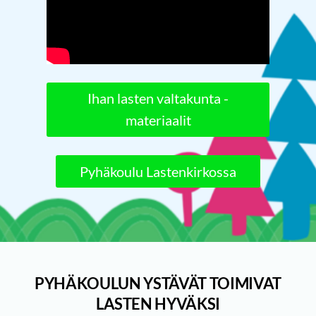
YouTube-videon näyttäminen ei
onnistunut. Tarkista selaimen
yksityisyysasetukset.
Ihan lasten valtakunta -
materiaalit
Pyhäkoulu Lastenkirkossa
PYHÄKOULUN YSTÄVÄT TOIMIVAT
LASTEN HYVÄKSI