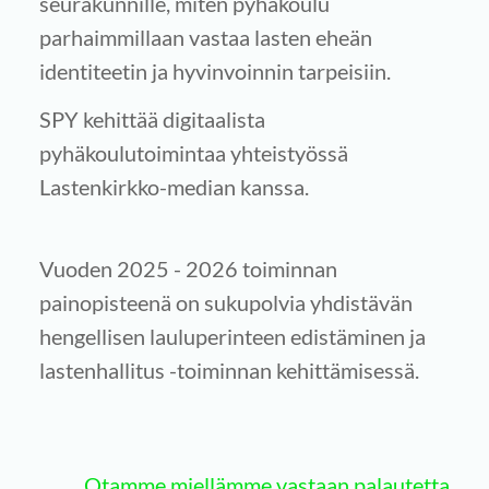
seurakunnille, miten pyhäkoulu
parhaimmillaan vastaa lasten eheän
identiteetin ja hyvinvoinnin tarpeisiin.
SPY kehittää digitaalista
pyhäkoulutoimintaa yhteistyössä
Lastenkirkko-median kanssa.
Vuoden 2025 - 2026 toiminnan
painopisteenä on sukupolvia yhdistävän
hengellisen lauluperinteen edistäminen ja
lastenhallitus -toiminnan kehittämisessä.
Otamme miellämme vastaan palautetta