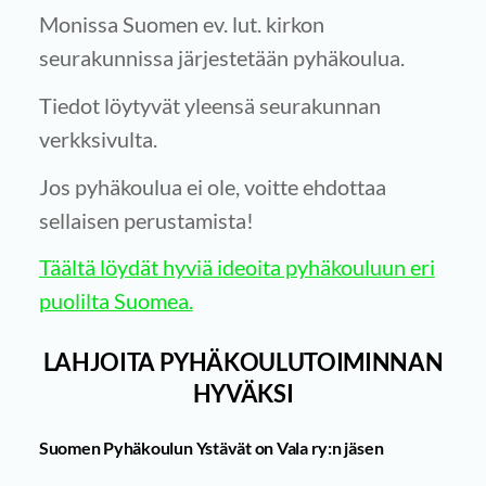
Monissa Suomen ev. lut. kirkon
seurakunnissa järjestetään pyhäkoulua.
Tiedot löytyvät yleensä seurakunnan
verkksivulta.
Jos pyhäkoulua ei ole, voitte ehdottaa
sellaisen perustamista!
Täältä löydät hyviä ideoita pyhäkouluun eri
puolilta Suomea.
LAHJOITA PYHÄKOULUTOIMINNAN
HYVÄKSI
Suomen Pyhäkoulun Ystävät on Vala ry:n jäsen