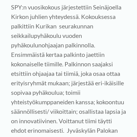
SPY:n vuosikokous järjestettiin Seinäjoella
Kirkon juhlien yhteydessä. Kokouksessa
palkittiin Kurikan seurakunnan
seikkailupyhäkoulu vuoden
pyhäkoulunohjaajan palkinnolla.
Ensimmäistä kertaa palkinto jaettiin
kokonaiselle tiimille. Palkinnon saajaksi
etsittiin ohjaajaa tai tiimiä, joka osaa ottaa
erityisryhmät mukaan; järjestää eri-ikäisille
sopivaa pyhäkoulua; toimii
yhteistyökumppaneiden kanssa; kokoontuu
säännöllisesti/ viikoittain; osallistaa lapsia ja
on innovatiivinen. Voittanut tiimi täytti
ehdot erinomaisesti. Jyväskylän Palokan