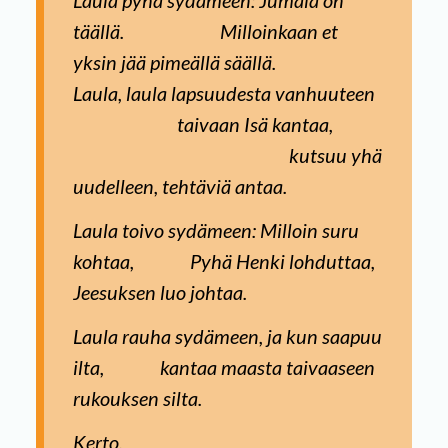
Laula pyhä sydämeen: Jumala on
täällä. Milloinkaan et
yksin jää pimeällä säällä.
Laula, laula lapsuudesta vanhuuteen
taivaan Isä kantaa,
kutsuu yhä
uudelleen, tehtäviä antaa.
Laula toivo sydämeen: Milloin suru
kohtaa, Pyhä Henki lohduttaa,
Jeesuksen luo johtaa.
Laula rauha sydämeen, ja kun saapuu
ilta, kantaa maasta taivaaseen
rukouksen silta.
Kerto.