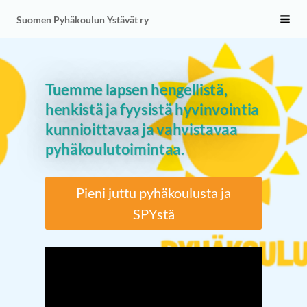
Siirry
Suomen Pyhäkoulun Ystävät ry
Vali
sivun
sisältöön
Tuemme lapsen hengellistä,
henkistä ja fyysistä hyvinvointia
kunnioittavaa ja vahvistavaa
pyhäkoulutoimintaa.
Pieni juttu pyhäkoulusta ja
SPYstä