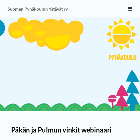
Siirry
Suomen Pyhäkoulun Ystävät ry
Vali
sivun
sisältöön
Päkän ja Pulmun vinkit webinaari