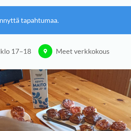
nnyttä tapahtumaa.
5
klo 17
–
18
Meet verkkokous