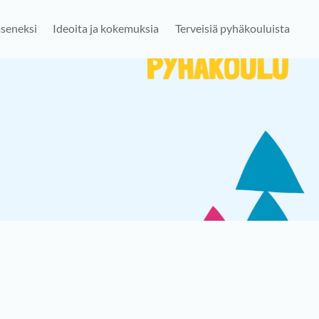
jäseneksi
Ideoita ja kokemuksia
Terveisiä pyhäkouluista