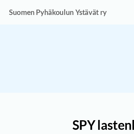
Siirry
Suomen Pyhäkoulun Ystävät ry
sivun
sisältöön
SPY lastenh