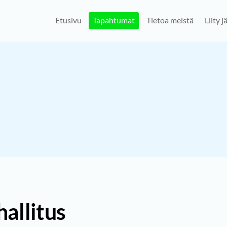
Etusivu
Tapahtumat
Tietoa meistä
Liity 
allitus