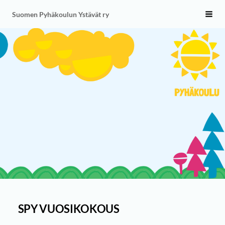
Siirry
Suomen Pyhäkoulun Ystävät ry
Vali
sivun
sisältöön
SPY VUOSIKOKOUS