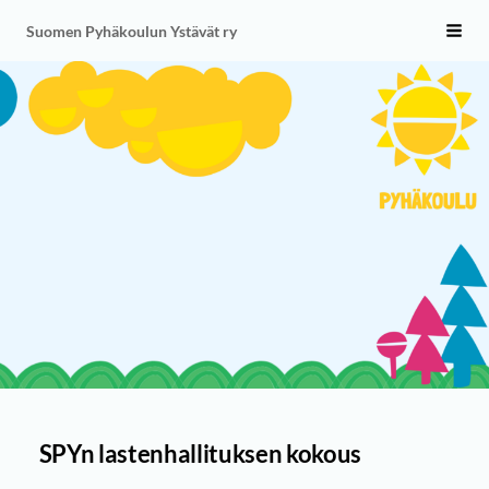
Siirry
Suomen Pyhäkoulun Ystävät ry
Vali
sivun
sisältöön
SPYn lastenhallituksen kokous