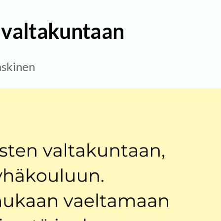
n valtakuntaan
askinen