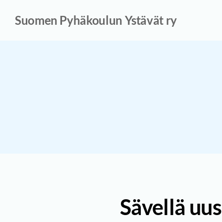
Siirry
Suomen Pyhäkoulun Ystävät ry
sivun
sisältöön
Sävellä uu