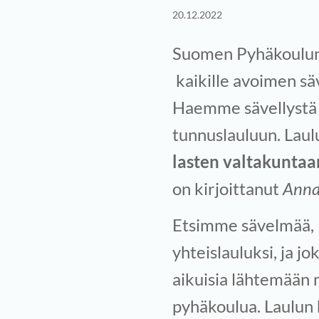
20.12.2022
Suomen Pyhäkoulun 
kaikille avoimen säv
Haemme sävellystä
tunnuslauluun. Laul
lasten valtakuntaa
on kirjoittanut
Anna
Etsimme sävelmää, 
yhteislauluksi, ja jo
aikuisia lähtemään
pyhäkoulua. Laulun