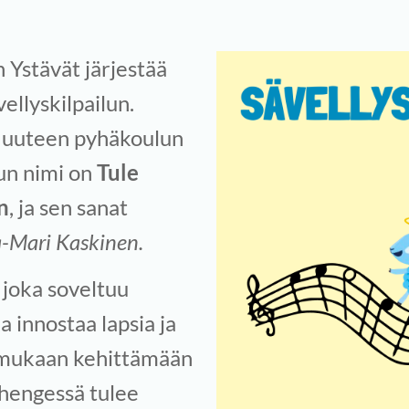
Ystävät järjestää
ellyskilpailun.
 uuteen pyhäkoulun
un nimi on
Tule
n
, ja sen sanat
-Mari Kaskinen.
joka soveltuu
ka innostaa lapsia ja
 mukaan kehittämään
 hengessä tulee