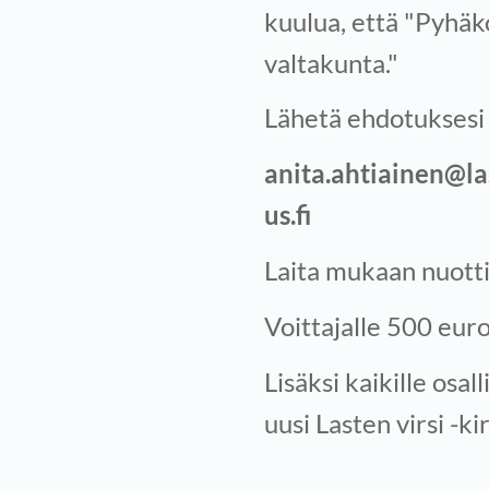
kuulua, että "Pyhäk
valtakunta."
Lähetä ehdotuksesi
anita.ahtiainen@l
us.fi
Laita mukaan nuotti 
Voittajalle 500 eu
Lisäksi kaikille osall
uusi Lasten virsi -kir