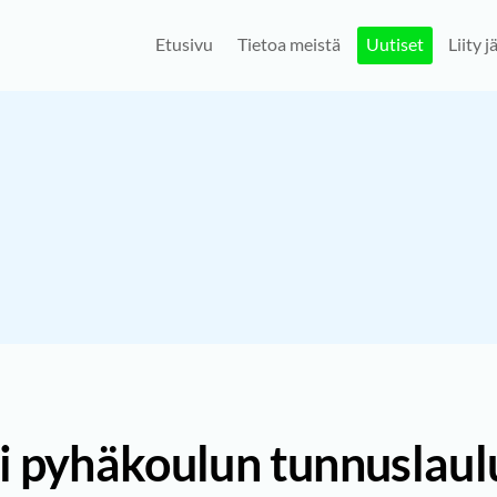
Etusivu
Tietoa meistä
Uutiset
Liity 
si pyhäkoulun tunnuslaul