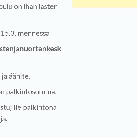
oulu on ihan lasten
 15.3. mennessä
astenjanuortenkesk
ja äänite.
ron palkintosumma.
istujille palkintona
ja.