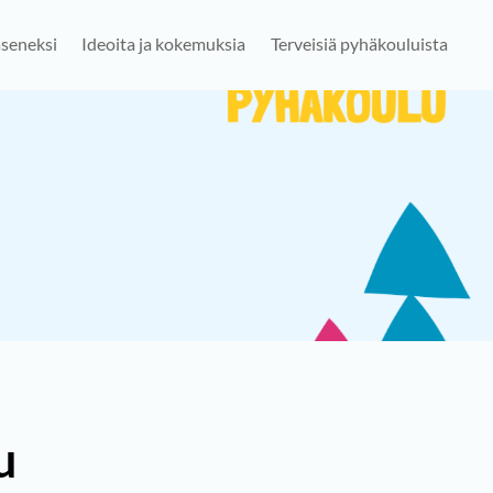
jäseneksi
Ideoita ja kokemuksia
Terveisiä pyhäkouluista
u