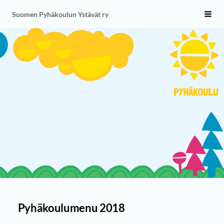
Siirry
Suomen Pyhäkoulun Ystävät ry
Vali
sivun
sisältöön
Pyhäkoulumenu 2018