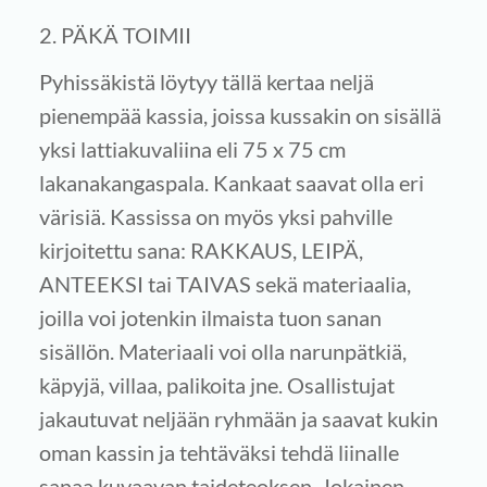
2. PÄKÄ TOIMII
Pyhissäkistä löytyy tällä kertaa neljä
pienempää kassia, joissa kussakin on sisällä
yksi lattiakuvaliina eli 75 x 75 cm
lakanakangaspala. Kankaat saavat olla eri
värisiä. Kassissa on myös yksi pahville
kirjoitettu sana: RAKKAUS, LEIPÄ,
ANTEEKSI tai TAIVAS sekä materiaalia,
joilla voi jotenkin ilmaista tuon sanan
sisällön. Materiaali voi olla narunpätkiä,
käpyjä, villaa, palikoita jne. Osallistujat
jakautuvat neljään ryhmään ja saavat kukin
oman kassin ja tehtäväksi tehdä liinalle
sanaa kuvaavan taideteoksen. Jokainen