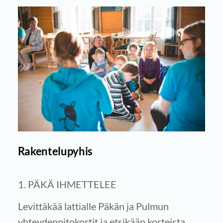
Rakentelupyhis
1. PÄKÄ IHMETTELEE
Levittäkää lattialle Päkän ja Pulmun
yhteydenpitokortit ja etsikään korteista