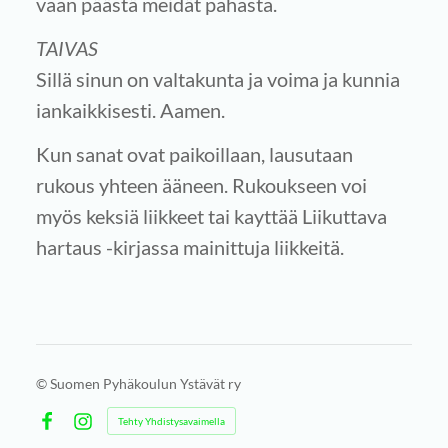
vaan päästä meidät pahasta.
TAIVAS
Sillä sinun on valtakunta ja voima ja kunnia
iankaikkisesti. Aamen.
Kun sanat ovat paikoillaan, lausutaan
rukous yhteen ääneen. Rukoukseen voi
myös keksiä liikkeet tai kayttää Liikuttava
hartaus -kirjassa mainittuja liikkeitä.
©
Suomen Pyhäkoulun Ystävät ry
Tehty Yhdistysavaimella
Facebook
Instagram