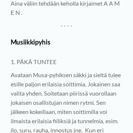
Aina väliin tehdään keholla kirjaimet A A M
E N .
- - - -
Musiikkipyhis
1. PÄKÄ TUNTEE
Avataan Musa-pyhiksen säkki ja sieltä tulee
esille paljon erilaisia soittimia. Jokainen saa
valita yhden. Soitetaan piirissä vuorollaan
jokaisen osallistujan nimen rytmi. Sen
jälkeen kokeillaan, miten soittimilla voi
ilmaista erilaisia fiiliksiä ja tunnelmia, esim.
ilo, suru, rauha, innostus jne. Kun eri