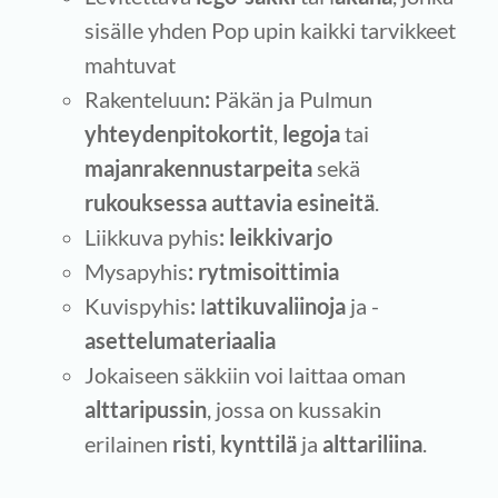
sisälle yhden Pop upin kaikki tarvikkeet
mahtuvat
Rakenteluun
:
Päkän ja Pulmun
yhteydenpitokortit
,
legoja
tai
majanrakennustarpeita
sekä
rukouksessa auttavia esineitä
.
Liikkuva pyhis
: leikkivarjo
Mysapyhis
:
rytmisoittimia
Kuvispyhis
:
l
attikuvaliinoja
ja -
asettelumateriaalia
Jokaiseen säkkiin voi laittaa oman
alttaripussin
, jossa on kussakin
erilainen
risti
,
kynttilä
ja
alttariliina
.