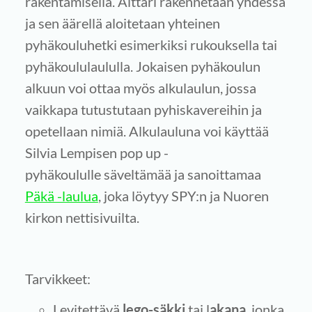
rakentamisella. Alttari rakennetaan yhdessä
ja sen äärellä aloitetaan yhteinen
pyhäkouluhetki esimerkiksi rukouksella tai
pyhäkoululaululla. Jokaisen pyhäkoulun
alkuun voi ottaa myös alkulaulun, jossa
vaikkapa tutustutaan pyhiskavereihin ja
opetellaan nimiä. Alkulauluna voi käyttää
Silvia Lempisen pop up -
pyhäkoululle säveltämää ja sanoittamaa
Päkä -laulua
, joka löytyy SPY:n ja Nuoren
kirkon nettisivuilta.
Tarvikkeet:
Levitettävä
lego-säkki
tai l
akana
, jonka