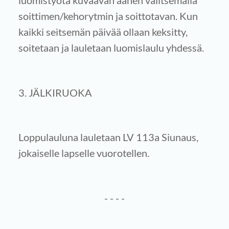
luomistyötä kuvaavan äänen valitsemalla
soittimen/kehorytmin ja soittotavan. Kun
kaikki seitsemän päivää ollaan keksitty,
soitetaan ja lauletaan luomislaulu yhdessä.
3. JÄLKIRUOKA
Loppulauluna lauletaan LV 113a Siunaus,
jokaiselle lapselle vuorotellen.
- - - -