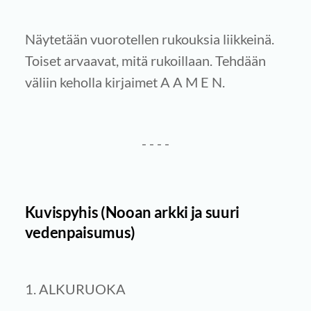
Näytetään vuorotellen rukouksia liikkeinä.
Toiset arvaavat, mitä rukoillaan. Tehdään
väliin keholla kirjaimet A A M E N.
- - - -
Kuvispyhis
(Nooan arkki ja suuri
vedenpaisumus)
1. ALKURUOKA