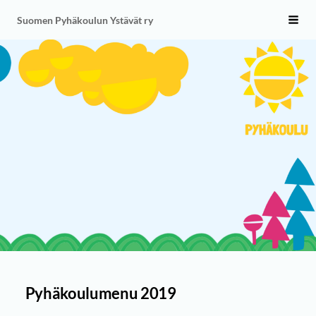
Siirry
Suomen Pyhäkoulun Ystävät ry
Vali
sivun
sisältöön
Pyhäkoulumenu 2019