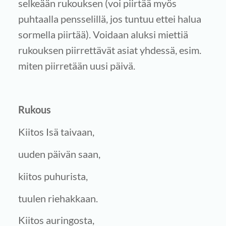
selkeään rukouksen (voi piirtää myös
puhtaalla pensselillä, jos tuntuu ettei halua
sormella piirtää). Voidaan aluksi miettiä
rukouksen piirrettävät asiat yhdessä, esim.
miten piirretään uusi päivä.
Rukous
Kiitos Isä taivaan,
uuden päivän saan,
kiitos puhurista,
tuulen riehakkaan.
Kiitos auringosta,