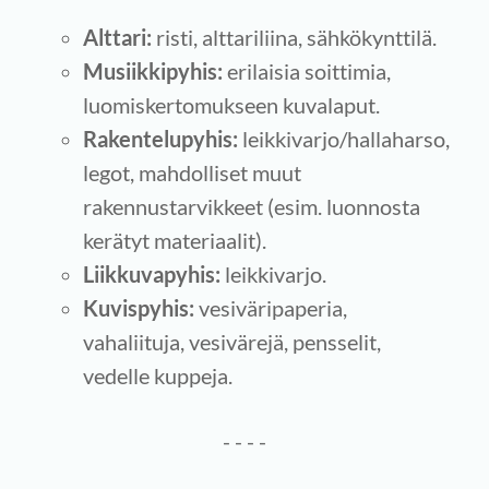
Alttari:
risti, alttariliina, sähkökynttilä.
Musiikkipyhis:
erilaisia soittimia,
luomiskertomukseen kuvalaput.
Rakentelupyhis:
leikkivarjo/hallaharso,
legot, mahdolliset muut
rakennustarvikkeet (esim. luonnosta
kerätyt materiaalit).
Liikkuvapyhis:
leikkivarjo.
Kuvispyhis:
vesiväripaperia,
vahaliituja, vesivärejä, pensselit,
vedelle kuppeja.
- - - -