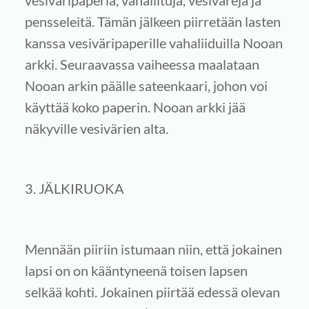
vesiväripaperia, vahaliituja, vesivärejä ja
pensseleitä. Tämän jälkeen piirretään lasten
kanssa vesiväripaperille vahaliiduilla Nooan
arkki. Seuraavassa vaiheessa maalataan
Nooan arkin päälle sateenkaari, johon voi
käyttää koko paperin. Nooan arkki jää
näkyville vesivärien alta.
3. JÄLKIRUOKA
Mennään piiriin istumaan niin, että jokainen
lapsi on on kääntyneenä toisen lapsen
selkää kohti. Jokainen piirtää edessä olevan